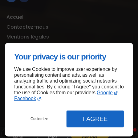
Accueil
Contactez-nous
Mentions légales
Plan du site
Your privacy is our priority
We use Cookies to improve user experience by
Haut de page
personalising content and ads, as well as
analyzing traffic and optimizing social networks
functionalities. By clicking "I Agree" you consent to
the use of Cookies from our providers
Google
Facebook
.
I AGREE
Customize
Menu
Infos
Contact