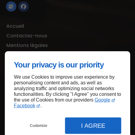
Accueil
Contactez-nous
Mentions légales
Plan du site
Your privacy is our priority
We use Cookies to improve user experience by
Haut de page
personalising content and ads, as well as
analyzing traffic and optimizing social networks
functionalities. By clicking "I Agree" you consent to
the use of Cookies from our providers
Google
Facebook
.
I AGREE
Customize