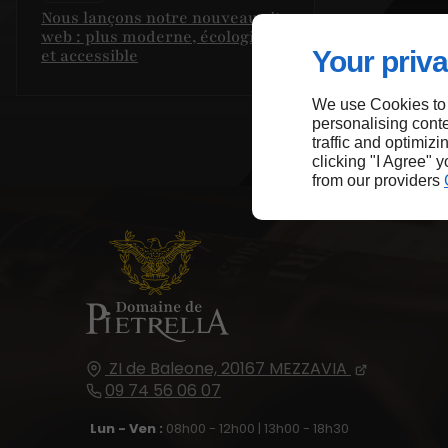
Nous lançons notre nouveau site
web : plus moderne, écologique
Your priva
et accessible
We use Cookies to
personalising conte
traffic and optimizi
clicking "I Agree" 
from our providers
ZI de Baleone,
20167
MEZZAVIA
09 74 56 06 07
Lun - Ven :
08h00 - 12h00 | 13h00 - 18h30