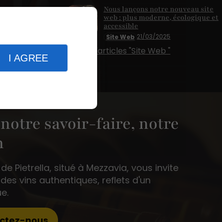
Nous lançons notre nouveau site
web : plus moderne, écologique et
accessible
21/03/2025
Site Web
Plus d'articles "Site Web "
I AGREE
 notre savoir-faire, notre
n
e Pietrella, situé à Mezzavia, vous invite
des vins authentiques, reflets d'un
ue.
ctez-nous