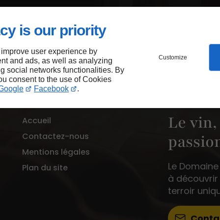
cy is our priority
 improve user experience by
Customize
nt and ads, as well as analyzing
ng social networks functionalities. By
you consent to the use of Cookies
Google
Facebook
.
Le vin,
Accueil
Contactez-nous
passio
Mentions légales
Le Domaine d
Plan du site
à découvrir 
terroir uniq
Conta